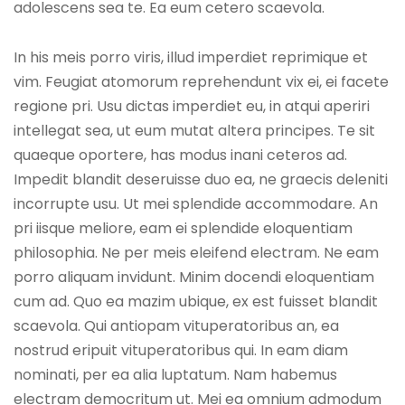
adolescens sea te. Ea eum cetero scaevola.
In his meis porro viris, illud imperdiet reprimique et
vim. Feugiat atomorum reprehendunt vix ei, ei facete
regione pri. Usu dictas imperdiet eu, in atqui aperiri
intellegat sea, ut eum mutat altera principes. Te sit
quaeque oportere, has modus inani ceteros ad.
Impedit blandit deseruisse duo ea, ne graecis deleniti
incorrupte usu. Ut mei splendide accommodare. An
pri iisque meliore, eam ei splendide eloquentiam
philosophia. Ne per meis eleifend electram. Ne eam
porro aliquam invidunt. Minim docendi eloquentiam
cum ad. Quo ea mazim ubique, ex est fuisset blandit
scaevola. Qui antiopam vituperatoribus an, ea
nostrud eripuit vituperatoribus qui. In eam diam
nominati, per ea alia luptatum. Nam habemus
electram democritum ut. Mei ea omnium admodum