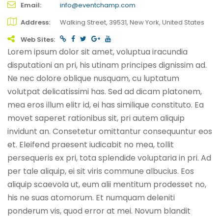
Email
info@eventchamp.com
Address
Walking Street, 39531, New York, United States
Web Sites
Lorem ipsum dolor sit amet, voluptua iracundia
disputationi an pri, his utinam principes dignissim ad.
Ne nec dolore oblique nusquam, cu luptatum
volutpat delicatissimi has. Sed ad dicam platonem,
mea eros illum elitr id, ei has similique constituto. Ea
movet saperet rationibus sit, pri autem aliquip
invidunt an. Consetetur omittantur consequuntur eos
et. Eleifend praesent iudicabit no mea, tollit
persequeris ex pri, tota splendide voluptaria in pri. Ad
per tale aliquip, ei sit viris commune albucius. Eos
aliquip scaevola ut, eum alii mentitum prodesset no,
his ne suas atomorum. Et numquam deleniti
ponderum vis, quod error at mei. Novum blandit